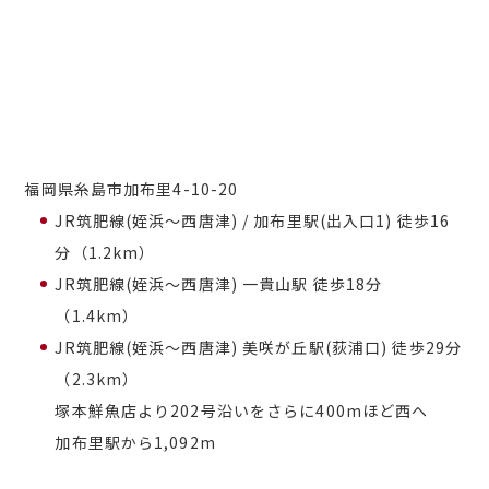
福岡県糸島市加布里4-10-20
JR筑肥線(姪浜～西唐津) / 加布里駅(出入口1) 徒歩16
分（1.2km）
JR筑肥線(姪浜～西唐津) 一貴山駅 徒歩18分
（1.4km）
JR筑肥線(姪浜～西唐津) 美咲が丘駅(荻浦口) 徒歩29分
（2.3km）
塚本鮮魚店より202号沿いをさらに400mほど西へ
加布里駅から1,092m