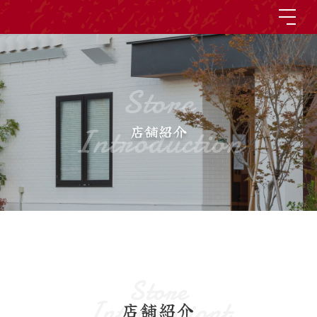
Store
Introduction
店舗紹介
Store
Store
Informationt
Informationt
店舗紹介