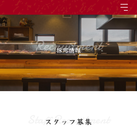
Recruitment
採用情報
Staff Recruitment
スタッフ募集