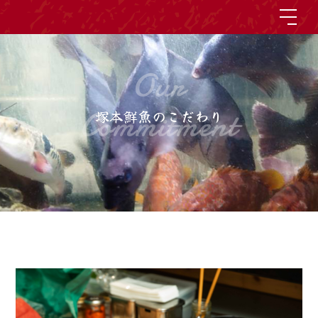
Our
Commitment
塚本鮮魚のこだわり