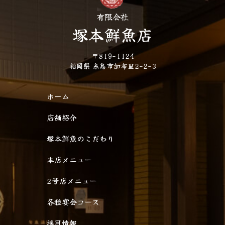
有限会社
塚本鮮魚店
〒819-1124
福岡県 糸島市加布里2-2-3
ホーム
店舗紹介
塚本鮮魚のこだわり
本店メニュー
2号店メニュー
各種宴会コース
採用情報