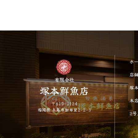
ホ
店
有限会社
塚本鮮魚店
塚
本
〒819-1124
福岡県 糸島市加布里2-2-3
2